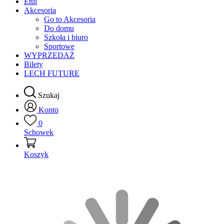
Etui
Akcesoria
Go to Akcesoria
Do domu
Szkoła i biuro
Sportowe
WYPRZEDAŻ
Bilety
LECH FUTURE
Szukaj
Konto
0
Schowek
Koszyk