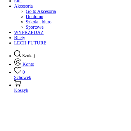
Etui
Akcesoria
Go to Akcesoria
Do domu
Szkoła i biuro
Sportowe
WYPRZEDAŻ
Bilety
LECH FUTURE
Szukaj
Konto
0
Schowek
Koszyk