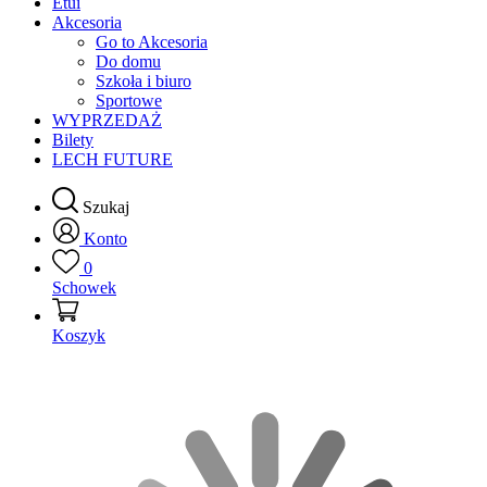
Etui
Akcesoria
Go to Akcesoria
Do domu
Szkoła i biuro
Sportowe
WYPRZEDAŻ
Bilety
LECH FUTURE
Szukaj
Konto
0
Schowek
Koszyk