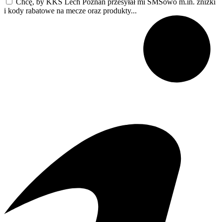
Chcę, by KKS Lech Poznań przesyłał mi SMSowo m.in. zniżki
i kody rabatowe na mecze oraz produkty...