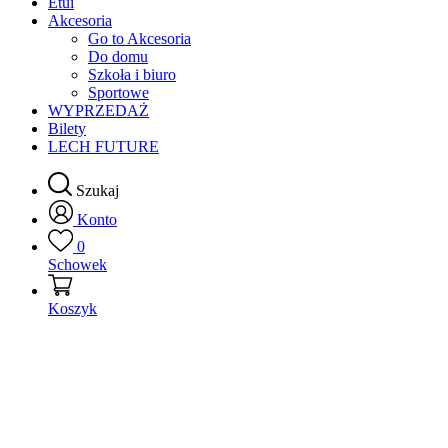
Etui
Akcesoria
Go to Akcesoria
Do domu
Szkoła i biuro
Sportowe
WYPRZEDAŻ
Bilety
LECH FUTURE
Szukaj
Konto
0
Schowek
Koszyk