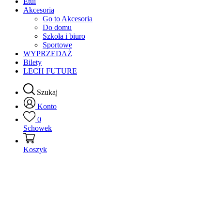
Etui
Akcesoria
Go to Akcesoria
Do domu
Szkoła i biuro
Sportowe
WYPRZEDAŻ
Bilety
LECH FUTURE
Szukaj
Konto
0
Schowek
Koszyk