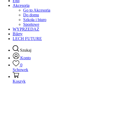
Etui
Akcesoria
Go to Akcesoria
Do domu
Szkoła i biuro
Sportowe
WYPRZEDAŻ
Bilety
LECH FUTURE
Szukaj
Konto
0
Schowek
Koszyk