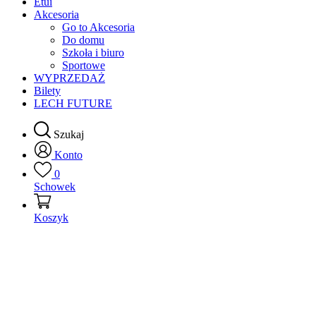
Etui
Akcesoria
Go to Akcesoria
Do domu
Szkoła i biuro
Sportowe
WYPRZEDAŻ
Bilety
LECH FUTURE
Szukaj
Konto
0
Schowek
Koszyk