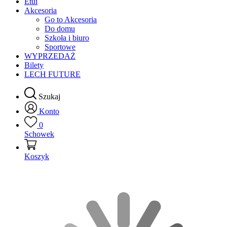
Etui
Akcesoria
Go to Akcesoria
Do domu
Szkoła i biuro
Sportowe
WYPRZEDAŻ
Bilety
LECH FUTURE
Szukaj
Konto
0
Schowek
Koszyk