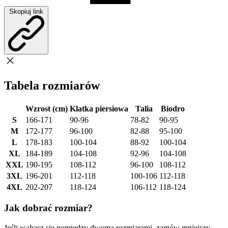
Skopiuj link
Tabela rozmiarów
Wzrost (cm)
Klatka piersiowa
Talia
Biodro
S
166-171
90-96
78-82
90-95
M
172-177
96-100
82-88
95-100
L
178-183
100-104
88-92
100-104
XL
184-189
104-108
92-96
104-108
XXL
190-195
108-112
96-100
108-112
3XL
196-201
112-118
100-106
112-118
4XL
202-207
118-124
106-112
118-124
Jak dobrać rozmiar?
Jeśli wahasz się pomiędzy dwoma rozmiarami, zamów mniejszy