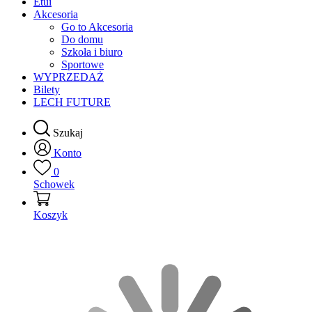
Etui
Akcesoria
Go to Akcesoria
Do domu
Szkoła i biuro
Sportowe
WYPRZEDAŻ
Bilety
LECH FUTURE
Szukaj
Konto
0
Schowek
Koszyk