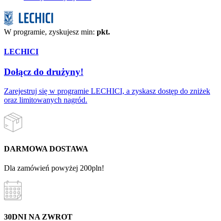
W programie, zyskujesz min:
pkt.
LECHICI
Dołącz do drużyny!
Zarejestruj się w programie LECHICI, a zyskasz dostęp do zniżek
oraz limitowanych nagród.
DARMOWA DOSTAWA
Dla zamówień powyżej 200pln!
30DNI NA ZWROT