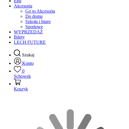
Etui
Akcesoria
Go to Akcesoria
Do domu
Szkoła i biuro
Sportowe
WYPRZEDAŻ
Bilety
LECH FUTURE
Szukaj
Konto
0
Schowek
Koszyk