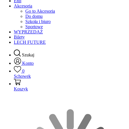
Etui
Akcesoria
Go to Akcesoria
Do domu
Szkoła i biuro
Sportowe
WYPRZEDAŻ
Bilety
LECH FUTURE
Szukaj
Konto
0
Schowek
Koszyk