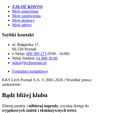
ZAŁÓŻ KONTO
Moje ustawienia
Moje zamówienia
Moje dostawy
Moje adresy
Szybki kontakt
ul. Bułgarska 17,
60-320 Poznań
e-Sklep:
600 589 273
(9:00 - 16:00)
Sklep Stadion:
61 886 30 60
sklep@lechpoznan.pl
Formularz kontaktowy
KKS Lech Poznań S.A.
© 2001-2026 | Wszelkie prawa
zastrzeżone.
Bądź
bliżej klubu
Zbieraj punkty i
odbieraj nagrody
, uzyskaj dostęp do
wyjątkowych zniżek i ekskluzywnych treści
.