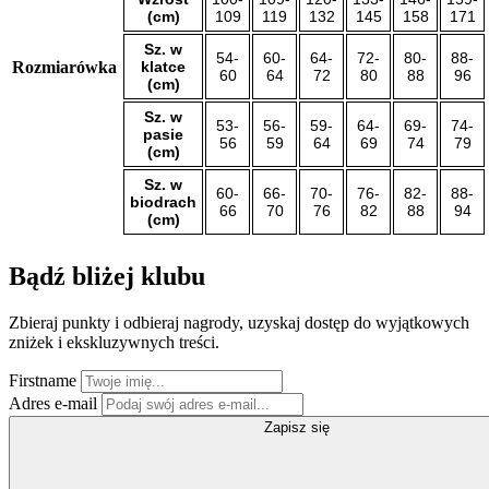
(cm)
109
119
132
145
158
171
Sz. w
54-
60-
64-
72-
80-
88-
Rozmiarówka
klatce
60
64
72
80
88
96
(cm)
Sz. w
53-
56-
59-
64-
69-
74-
pasie
56
59
64
69
74
79
(cm)
Sz. w
60-
66-
70-
76-
82-
88-
biodrach
66
70
76
82
88
94
(cm)
Bądź bliżej klubu
Zbieraj punkty i odbieraj nagrody, uzyskaj dostęp do wyjątkowych
zniżek i ekskluzywnych treści.
Firstname
Adres e-mail
Zapisz się