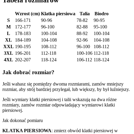
Tabela rozmiarów
Wzrost (cm)
Klatka piersiowa
Talia
Biodro
S
166-171
90-96
78-82
90-95
M
172-177
96-100
82-88
95-100
L
178-183
100-104
88-92
100-104
XL
184-189
104-108
92-96
104-108
XXL
190-195
108-112
96-100
108-112
3XL
196-201
112-118
100-106
112-118
4XL
202-207
118-124
106-112
118-124
Jak dobrać rozmiar?
Jeśli wahasz się pomiędzy dwoma rozmiarami, zamów mniejszy
rozmiar, aby strój bardziej przylegał, lub większy, by był luźniejszy.
Jeśli wymiary klatki piersiowej i talii wskazują na dwa różne
rozmiary, zamów rozmiar odpowiadający wymiarowi klatki
piersiowej.
Jak dokonać pomiaru
KLATKA PIERSIOWA
: zmierz obwód klatki piersiowej w