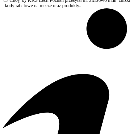
Chcę, by KKS Lech Poznań przesyłał mi SMSowo m.in. zniżki
i kody rabatowe na mecze oraz produkty...