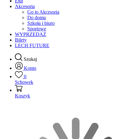
Etui
Akcesoria
Go to Akcesoria
Do domu
Szkoła i biuro
Sportowe
WYPRZEDAŻ
Bilety
LECH FUTURE
Szukaj
Konto
0
Schowek
Koszyk