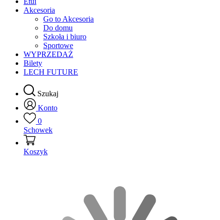
Etui
Akcesoria
Go to Akcesoria
Do domu
Szkoła i biuro
Sportowe
WYPRZEDAŻ
Bilety
LECH FUTURE
Szukaj
Konto
0
Schowek
Koszyk