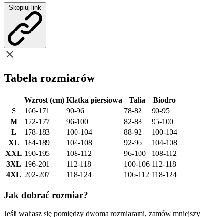
Skopiuj link
Tabela rozmiarów
Wzrost (cm)
Klatka piersiowa
Talia
Biodro
S
166-171
90-96
78-82
90-95
M
172-177
96-100
82-88
95-100
L
178-183
100-104
88-92
100-104
XL
184-189
104-108
92-96
104-108
XXL
190-195
108-112
96-100
108-112
3XL
196-201
112-118
100-106
112-118
4XL
202-207
118-124
106-112
118-124
Jak dobrać rozmiar?
Jeśli wahasz się pomiędzy dwoma rozmiarami, zamów mniejszy