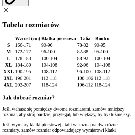
Tabela rozmiarów
Wzrost (cm)
Klatka piersiowa
Talia
Biodro
S
166-171
90-96
78-82
90-95
M
172-177
96-100
82-88
95-100
L
178-183
100-104
88-92
100-104
XL
184-189
104-108
92-96
104-108
XXL
190-195
108-112
96-100
108-112
3XL
196-201
112-118
100-106
112-118
4XL
202-207
118-124
106-112
118-124
Jak dobrać rozmiar?
Jeśli wahasz się pomiędzy dwoma rozmiarami, zamów mniejszy
rozmiar, aby strój bardziej przylegał, lub większy, by był luźniejszy.
Jeśli wymiary klatki piersiowej i talii wskazują na dwa różne
rozmiary, zamów rozmiar odpowiadający wymiarowi klatki