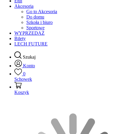
Etui
Akcesoria
Go to Akcesoria
Do domu
Szkoła i biuro
Sportowe
WYPRZEDAŻ
Bilety
LECH FUTURE
Szukaj
Konto
0
Schowek
Koszyk