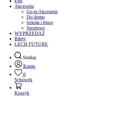
Etui
Akcesoria
Go to Akcesoria
Do domu
Szkoła i biuro
Sportowe
WYPRZEDAŻ
Bilety
LECH FUTURE
Szukaj
Konto
0
Schowek
Koszyk