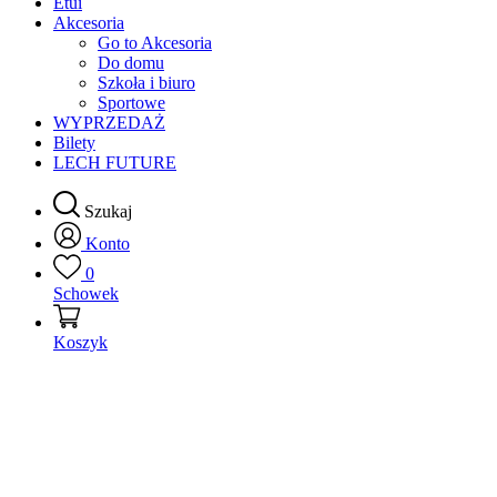
Etui
Akcesoria
Go to Akcesoria
Do domu
Szkoła i biuro
Sportowe
WYPRZEDAŻ
Bilety
LECH FUTURE
Szukaj
Konto
0
Schowek
Koszyk