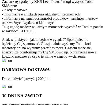
Zaznacz tę zgodę, by KKS Lech Poznań mógł wysyłać Tobie
SMSowo:
• Kody rabatowe
• Informacje o zniżkach oraz aktualnych promocjach
• Informacje na temat dostępności produktów, terminów meczów
oraz ważnych wydarzeń klubowych
Taką zgodę możesz w każdym momencie wycofać w Twoim panelu
w zakładce LECHICI.
A tak w praktyce - jak to będzie wyglądać? Spokojnie, nie
będziemy Cię spamować. Okazjonalnie wyślemy Tobie kod
rabatowy np. na wybrany przez nas mecz. Czasem może się
zdarzyć, że poinformujemy Cię SMSowo np. o premierze nowej
koszulki meczowej, czy o terminie ważnego wydarzenia.
DARMOWA DOSTAWA
Dla zamówień powyżej 200pln!
30 DNI NA ZWROT
(nie dotyczy produktów personalizowanych)