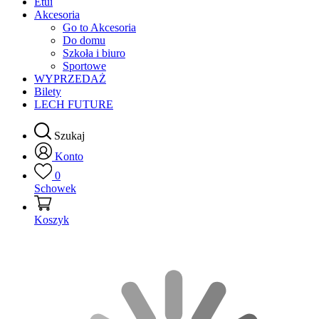
Etui
Akcesoria
Go to Akcesoria
Do domu
Szkoła i biuro
Sportowe
WYPRZEDAŻ
Bilety
LECH FUTURE
Szukaj
Konto
0
Schowek
Koszyk