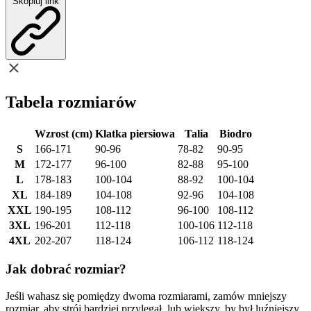
Skopiuj link
Tabela rozmiarów
Wzrost (cm)
Klatka piersiowa
Talia
Biodro
S
166-171
90-96
78-82
90-95
M
172-177
96-100
82-88
95-100
L
178-183
100-104
88-92
100-104
XL
184-189
104-108
92-96
104-108
XXL
190-195
108-112
96-100
108-112
3XL
196-201
112-118
100-106
112-118
4XL
202-207
118-124
106-112
118-124
Jak dobrać rozmiar?
Jeśli wahasz się pomiędzy dwoma rozmiarami, zamów mniejszy
rozmiar, aby strój bardziej przylegał, lub większy, by był luźniejszy.