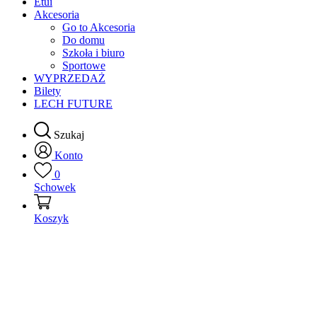
Etui
Akcesoria
Go to Akcesoria
Do domu
Szkoła i biuro
Sportowe
WYPRZEDAŻ
Bilety
LECH FUTURE
Szukaj
Konto
0
Schowek
Koszyk