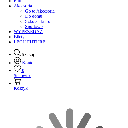
Etui
Akcesoria
Go to Akcesoria
Do domu
Szkoła i biuro
Sportowe
WYPRZEDAŻ
Bilety
LECH FUTURE
Szukaj
Konto
0
Schowek
Koszyk