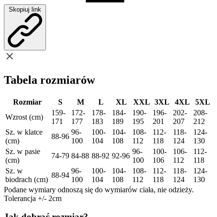
Skopiuj link
Tabela rozmiarów
Rozmiar
S
M
L
XL
XXL
3XL
4XL
5XL
159-
172-
178-
184-
190-
196-
202-
208-
Wzrost (cm)
171
177
183
189
195
201
207
212
Sz. w klatce
96-
100-
104-
108-
112-
118-
124-
88-96
(cm)
100
104
108
112
118
124
130
Sz. w pasie
96-
100-
106-
112-
74-79
84-88
88-92
92-96
(cm)
100
106
112
118
Sz. w
96-
100-
104-
108-
112-
118-
124-
88-94
biodrach (cm)
100
104
108
112
118
124
130
Podane wymiary odnoszą się do wymiarów ciała, nie odzieży.
Tolerancja +/- 2cm
Jak dobrać rozmiar?