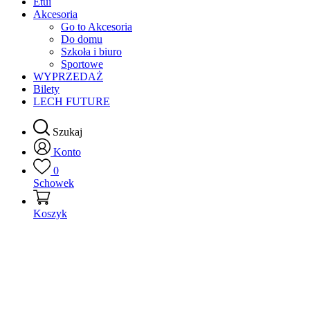
Etui
Akcesoria
Go to Akcesoria
Do domu
Szkoła i biuro
Sportowe
WYPRZEDAŻ
Bilety
LECH FUTURE
Szukaj
Konto
0
Schowek
Koszyk