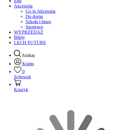
Etui
Akcesoria
Go to Akcesoria
Do domu
Szkoła i biuro
Sportowe
WYPRZEDAŻ
Bilety
LECH FUTURE
Szukaj
Konto
0
Schowek
Koszyk