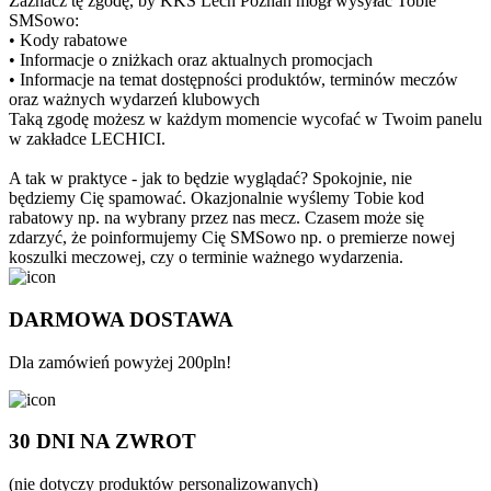
Zaznacz tę zgodę, by KKS Lech Poznań mógł wysyłać Tobie
SMSowo:
• Kody rabatowe
• Informacje o zniżkach oraz aktualnych promocjach
• Informacje na temat dostępności produktów, terminów meczów
oraz ważnych wydarzeń klubowych
Taką zgodę możesz w każdym momencie wycofać w Twoim panelu
w zakładce LECHICI.
A tak w praktyce - jak to będzie wyglądać? Spokojnie, nie
będziemy Cię spamować. Okazjonalnie wyślemy Tobie kod
rabatowy np. na wybrany przez nas mecz. Czasem może się
zdarzyć, że poinformujemy Cię SMSowo np. o premierze nowej
koszulki meczowej, czy o terminie ważnego wydarzenia.
DARMOWA DOSTAWA
Dla zamówień powyżej 200pln!
30 DNI NA ZWROT
(nie dotyczy produktów personalizowanych)