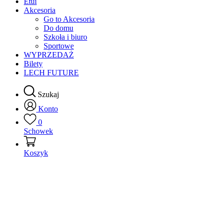
Etui
Akcesoria
Go to Akcesoria
Do domu
Szkoła i biuro
Sportowe
WYPRZEDAŻ
Bilety
LECH FUTURE
Szukaj
Konto
0
Schowek
Koszyk