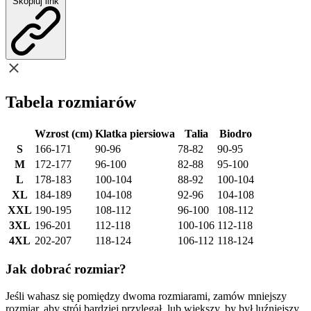
Skopiuj link
Tabela rozmiarów
Wzrost (cm)
Klatka piersiowa
Talia
Biodro
S
166-171
90-96
78-82
90-95
M
172-177
96-100
82-88
95-100
L
178-183
100-104
88-92
100-104
XL
184-189
104-108
92-96
104-108
XXL
190-195
108-112
96-100
108-112
3XL
196-201
112-118
100-106
112-118
4XL
202-207
118-124
106-112
118-124
Jak dobrać rozmiar?
Jeśli wahasz się pomiędzy dwoma rozmiarami, zamów mniejszy
rozmiar, aby strój bardziej przylegał, lub większy, by był luźniejszy.