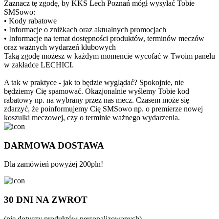
Zaznacz tę zgodę, by KKS Lech Poznań mógł wysyłać Tobie
SMSowo:
• Kody rabatowe
• Informacje o zniżkach oraz aktualnych promocjach
• Informacje na temat dostępności produktów, terminów meczów
oraz ważnych wydarzeń klubowych
Taką zgodę możesz w każdym momencie wycofać w Twoim panelu
w zakładce LECHICI.
A tak w praktyce - jak to będzie wyglądać? Spokojnie, nie
będziemy Cię spamować. Okazjonalnie wyślemy Tobie kod
rabatowy np. na wybrany przez nas mecz. Czasem może się
zdarzyć, że poinformujemy Cię SMSowo np. o premierze nowej
koszulki meczowej, czy o terminie ważnego wydarzenia.
DARMOWA DOSTAWA
Dla zamówień powyżej 200pln!
30 DNI NA ZWROT
(nie dotyczy produktów personalizowanych)