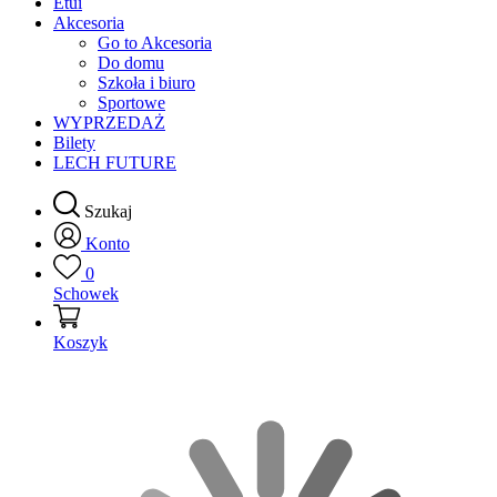
Etui
Akcesoria
Go to Akcesoria
Do domu
Szkoła i biuro
Sportowe
WYPRZEDAŻ
Bilety
LECH FUTURE
Szukaj
Konto
0
Schowek
Koszyk