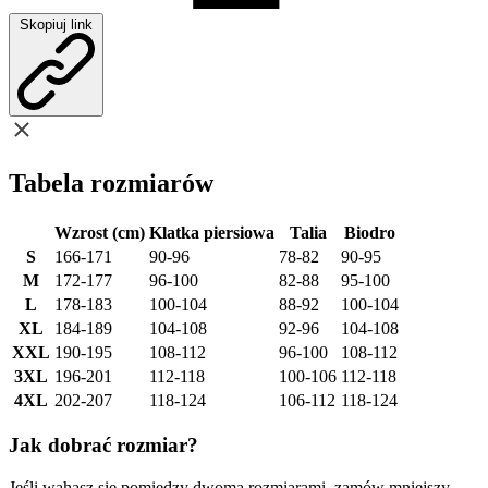
Skopiuj link
Tabela rozmiarów
Wzrost (cm)
Klatka piersiowa
Talia
Biodro
S
166-171
90-96
78-82
90-95
M
172-177
96-100
82-88
95-100
L
178-183
100-104
88-92
100-104
XL
184-189
104-108
92-96
104-108
XXL
190-195
108-112
96-100
108-112
3XL
196-201
112-118
100-106
112-118
4XL
202-207
118-124
106-112
118-124
Jak dobrać rozmiar?
Jeśli wahasz się pomiędzy dwoma rozmiarami, zamów mniejszy