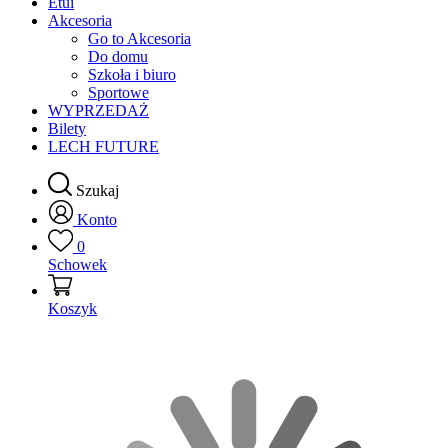
Etui
Akcesoria
Go to Akcesoria
Do domu
Szkoła i biuro
Sportowe
WYPRZEDAŻ
Bilety
LECH FUTURE
Szukaj
Konto
0
Schowek
Koszyk