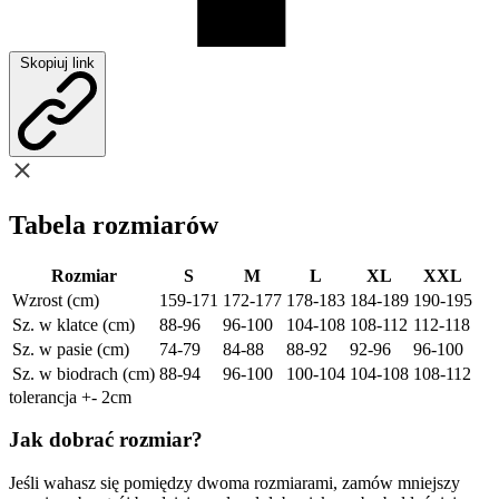
Skopiuj link
Tabela rozmiarów
Rozmiar
S
M
L
XL
XXL
Wzrost (cm)
159-171
172-177
178-183
184-189
190-195
Sz. w klatce (cm)
88-96
96-100
104-108
108-112
112-118
Sz. w pasie (cm)
74-79
84-88
88-92
92-96
96-100
Sz. w biodrach (cm)
88-94
96-100
100-104
104-108
108-112
tolerancja +- 2cm
Jak dobrać rozmiar?
Jeśli wahasz się pomiędzy dwoma rozmiarami, zamów mniejszy