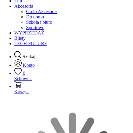
Etui
Akcesoria
Go to Akcesoria
Do domu
Szkoła i biuro
Sportowe
WYPRZEDAŻ
Bilety
LECH FUTURE
Szukaj
Konto
0
Schowek
Koszyk