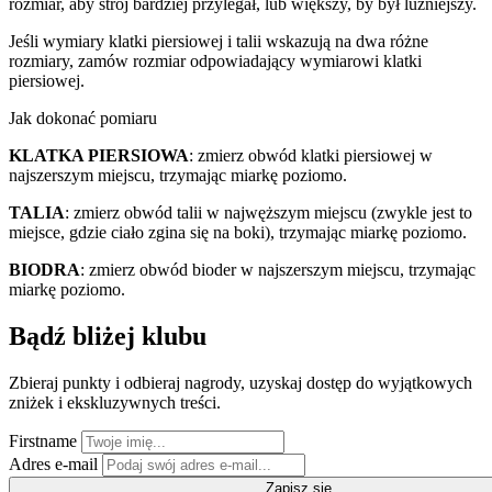
rozmiar, aby strój bardziej przylegał, lub większy, by był luźniejszy.
Jeśli wymiary klatki piersiowej i talii wskazują na dwa różne
rozmiary, zamów rozmiar odpowiadający wymiarowi klatki
piersiowej.
Jak dokonać pomiaru
KLATKA PIERSIOWA
: zmierz obwód klatki piersiowej w
najszerszym miejscu, trzymając miarkę poziomo.
TALIA
: zmierz obwód talii w najwęższym miejscu (zwykle jest to
miejsce, gdzie ciało zgina się na boki), trzymając miarkę poziomo.
BIODRA
: zmierz obwód bioder w najszerszym miejscu, trzymając
miarkę poziomo.
Bądź bliżej klubu
Zbieraj punkty i odbieraj nagrody, uzyskaj dostęp do wyjątkowych
zniżek i ekskluzywnych treści.
Firstname
Adres e-mail
Zapisz się