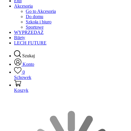
Etui
Akcesoria
Go to Akcesoria
Do domu
Szkoła i biuro
Sportowe
WYPRZEDAŻ
Bilety
LECH FUTURE
Szukaj
Konto
0
Schowek
Koszyk