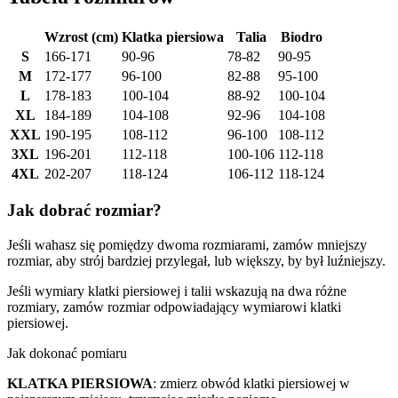
Wzrost (cm)
Klatka piersiowa
Talia
Biodro
S
166-171
90-96
78-82
90-95
M
172-177
96-100
82-88
95-100
L
178-183
100-104
88-92
100-104
XL
184-189
104-108
92-96
104-108
XXL
190-195
108-112
96-100
108-112
3XL
196-201
112-118
100-106
112-118
4XL
202-207
118-124
106-112
118-124
Jak dobrać rozmiar?
Jeśli wahasz się pomiędzy dwoma rozmiarami, zamów mniejszy
rozmiar, aby strój bardziej przylegał, lub większy, by był luźniejszy.
Jeśli wymiary klatki piersiowej i talii wskazują na dwa różne
rozmiary, zamów rozmiar odpowiadający wymiarowi klatki
piersiowej.
Jak dokonać pomiaru
KLATKA PIERSIOWA
: zmierz obwód klatki piersiowej w