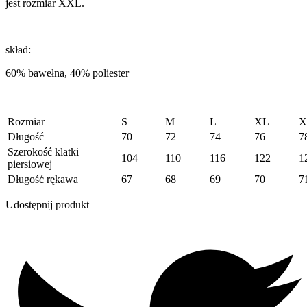
jest rozmiar XXL.
skład:
60% bawełna, 40% poliester
Rozmiar
S
M
L
XL
X
Długość
70
72
74
76
7
Szerokość klatki
104
110
116
122
1
piersiowej
Długość rękawa
67
68
69
70
7
Udostępnij produkt