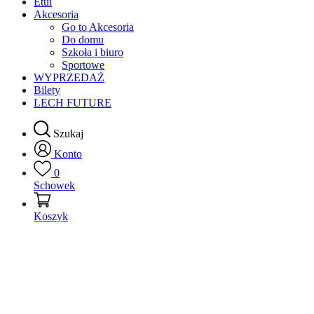
Etui
Akcesoria
Go to Akcesoria
Do domu
Szkoła i biuro
Sportowe
WYPRZEDAŻ
Bilety
LECH FUTURE
Szukaj
Konto
0
Schowek
Koszyk