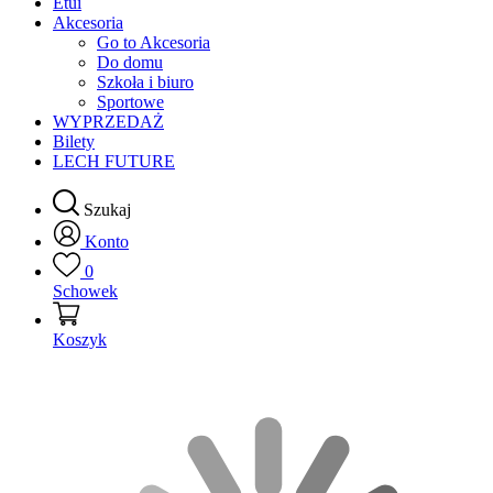
Etui
Akcesoria
Go to Akcesoria
Do domu
Szkoła i biuro
Sportowe
WYPRZEDAŻ
Bilety
LECH FUTURE
Szukaj
Konto
0
Schowek
Koszyk