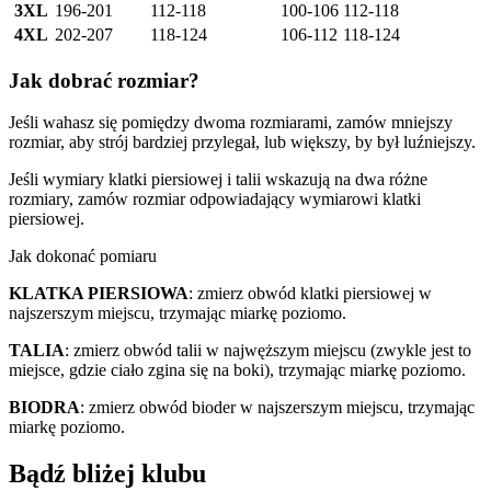
3XL
196-201
112-118
100-106
112-118
4XL
202-207
118-124
106-112
118-124
Jak dobrać rozmiar?
Jeśli wahasz się pomiędzy dwoma rozmiarami, zamów mniejszy
rozmiar, aby strój bardziej przylegał, lub większy, by był luźniejszy.
Jeśli wymiary klatki piersiowej i talii wskazują na dwa różne
rozmiary, zamów rozmiar odpowiadający wymiarowi klatki
piersiowej.
Jak dokonać pomiaru
KLATKA PIERSIOWA
: zmierz obwód klatki piersiowej w
najszerszym miejscu, trzymając miarkę poziomo.
TALIA
: zmierz obwód talii w najwęższym miejscu (zwykle jest to
miejsce, gdzie ciało zgina się na boki), trzymając miarkę poziomo.
BIODRA
: zmierz obwód bioder w najszerszym miejscu, trzymając
miarkę poziomo.
Bądź bliżej klubu