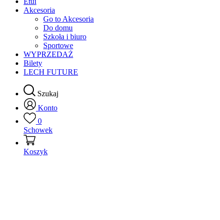
Etui
Akcesoria
Go to Akcesoria
Do domu
Szkoła i biuro
Sportowe
WYPRZEDAŻ
Bilety
LECH FUTURE
Szukaj
Konto
0
Schowek
Koszyk