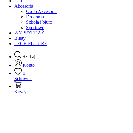
Etui
Akcesoria
Go to Akcesoria
Do domu
Szkoła i biuro
Sportowe
WYPRZEDAŻ
Bilety
LECH FUTURE
Szukaj
Konto
0
Schowek
Koszyk