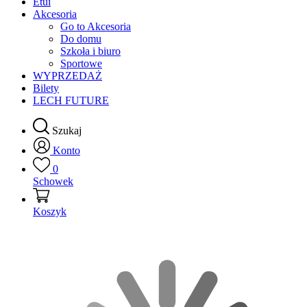
Etui
Akcesoria
Go to Akcesoria
Do domu
Szkoła i biuro
Sportowe
WYPRZEDAŻ
Bilety
LECH FUTURE
Szukaj
Konto
0
Schowek
Koszyk