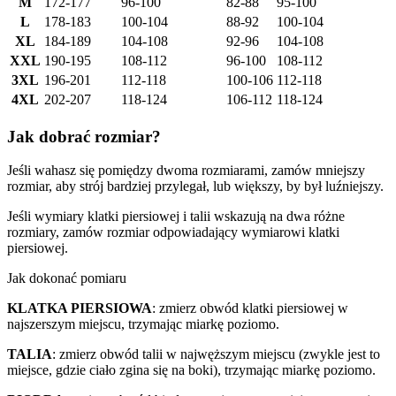
M
172-177
96-100
82-88
95-100
L
178-183
100-104
88-92
100-104
XL
184-189
104-108
92-96
104-108
XXL
190-195
108-112
96-100
108-112
3XL
196-201
112-118
100-106
112-118
4XL
202-207
118-124
106-112
118-124
Jak dobrać rozmiar?
Jeśli wahasz się pomiędzy dwoma rozmiarami, zamów mniejszy
rozmiar, aby strój bardziej przylegał, lub większy, by był luźniejszy.
Jeśli wymiary klatki piersiowej i talii wskazują na dwa różne
rozmiary, zamów rozmiar odpowiadający wymiarowi klatki
piersiowej.
Jak dokonać pomiaru
KLATKA PIERSIOWA
: zmierz obwód klatki piersiowej w
najszerszym miejscu, trzymając miarkę poziomo.
TALIA
: zmierz obwód talii w najwęższym miejscu (zwykle jest to
miejsce, gdzie ciało zgina się na boki), trzymając miarkę poziomo.