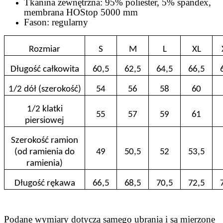
Tkanina zewnętrzna: 95% poliester, 5% spandex,
membrana HOStop 5000 mm
Fason: regularny
Rozmiar
S
M
L
XL
Długość całkowita
60,5
62,5
64,5
66,5
1/2 dół (szerokość)
54
56
58
60
1/2 klatki
55
57
59
61
piersiowej
Szerokość ramion
(od ramienia do
49
50,5
52
53,5
ramienia)
Długość rękawa
66,5
68,5
70,5
72,5
Podane wymiary dotyczą samego ubrania i są mierzone