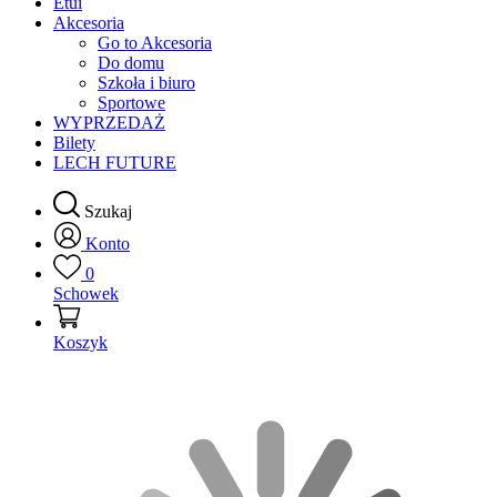
Etui
Akcesoria
Go to Akcesoria
Do domu
Szkoła i biuro
Sportowe
WYPRZEDAŻ
Bilety
LECH FUTURE
Szukaj
Konto
0
Schowek
Koszyk