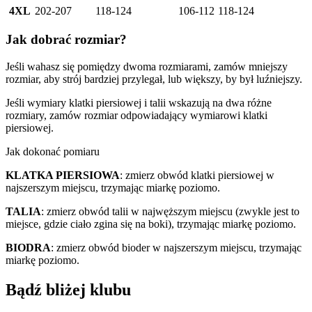
4XL
202-207
118-124
106-112
118-124
Jak dobrać rozmiar?
Jeśli wahasz się pomiędzy dwoma rozmiarami, zamów mniejszy
rozmiar, aby strój bardziej przylegał, lub większy, by był luźniejszy.
Jeśli wymiary klatki piersiowej i talii wskazują na dwa różne
rozmiary, zamów rozmiar odpowiadający wymiarowi klatki
piersiowej.
Jak dokonać pomiaru
KLATKA PIERSIOWA
: zmierz obwód klatki piersiowej w
najszerszym miejscu, trzymając miarkę poziomo.
TALIA
: zmierz obwód talii w najwęższym miejscu (zwykle jest to
miejsce, gdzie ciało zgina się na boki), trzymając miarkę poziomo.
BIODRA
: zmierz obwód bioder w najszerszym miejscu, trzymając
miarkę poziomo.
Bądź bliżej klubu