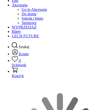
Etui
Akcesoria
Go to Akcesoria
Do domu
Szkoła i biuro
Sportowe
WYPRZEDAŻ
Bilety
LECH FUTURE
Szukaj
Konto
0
Schowek
Koszyk