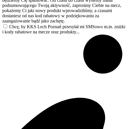
będziemy Cię spamować. Od czasu do czasu wyślemy maila
podsumowującego Twoją aktywność, zaprosimy Ciebie na mecz,
pokażemy Ci jaki nowy produkt wprowadziliśmy, a czasami
dostaniesz od nas kod rabatowy w podziękowaniu za
zaangażowanie bądź jako zachętę.
Chcę, by KKS Lech Poznań przesyłał mi SMSowo m.in. zniżki
i kody rabatowe na mecze oraz produkty...