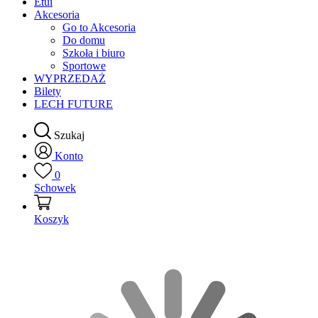
Etui
Akcesoria
Go to Akcesoria
Do domu
Szkoła i biuro
Sportowe
WYPRZEDAŻ
Bilety
LECH FUTURE
Szukaj
Konto
0
Schowek
Koszyk