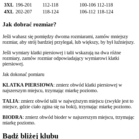
3XL
196-201
112-118
100-106
112-118
4XL
202-207
118-124
106-112
118-124
Jak dobrać rozmiar?
Jeśli wahasz się pomiędzy dwoma rozmiarami, zamów mniejszy
rozmiar, aby strój bardziej przylegał, lub większy, by był luźniejszy.
Jeśli wymiary klatki piersiowej i talii wskazują na dwa różne
rozmiary, zamów rozmiar odpowiadający wymiarowi klatki
piersiowej.
Jak dokonać pomiaru
KLATKA PIERSIOWA
: zmierz obwód klatki piersiowej w
najszerszym miejscu, trzymając miarkę poziomo.
TALIA
: zmierz obwód talii w najwęższym miejscu (zwykle jest to
miejsce, gdzie ciało zgina się na boki), trzymając miarkę poziomo.
BIODRA
: zmierz obwód bioder w najszerszym miejscu, trzymając
miarkę poziomo.
Bądź bliżej klubu