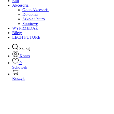
Etui
Akcesoria
Go to Akcesoria
Do domu
Szkoła i biuro
Sportowe
WYPRZEDAŻ
Bilety
LECH FUTURE
Szukaj
Konto
0
Schowek
Koszyk