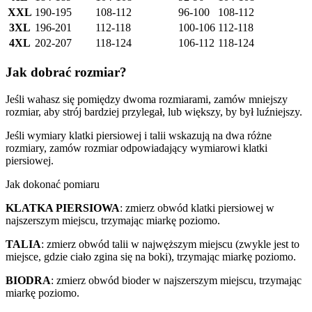
XXL
190-195
108-112
96-100
108-112
3XL
196-201
112-118
100-106
112-118
4XL
202-207
118-124
106-112
118-124
Jak dobrać rozmiar?
Jeśli wahasz się pomiędzy dwoma rozmiarami, zamów mniejszy
rozmiar, aby strój bardziej przylegał, lub większy, by był luźniejszy.
Jeśli wymiary klatki piersiowej i talii wskazują na dwa różne
rozmiary, zamów rozmiar odpowiadający wymiarowi klatki
piersiowej.
Jak dokonać pomiaru
KLATKA PIERSIOWA
: zmierz obwód klatki piersiowej w
najszerszym miejscu, trzymając miarkę poziomo.
TALIA
: zmierz obwód talii w najwęższym miejscu (zwykle jest to
miejsce, gdzie ciało zgina się na boki), trzymając miarkę poziomo.
BIODRA
: zmierz obwód bioder w najszerszym miejscu, trzymając
miarkę poziomo.