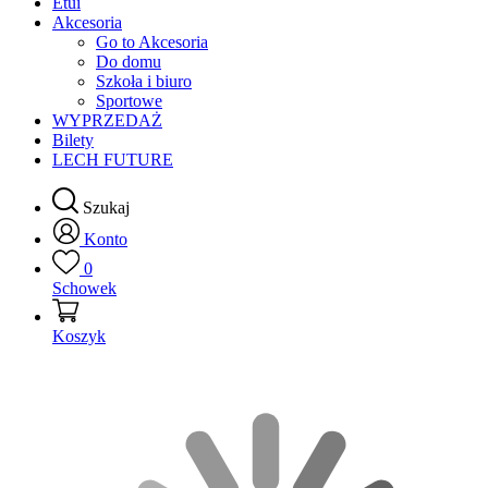
Etui
Akcesoria
Go to Akcesoria
Do domu
Szkoła i biuro
Sportowe
WYPRZEDAŻ
Bilety
LECH FUTURE
Szukaj
Konto
0
Schowek
Koszyk