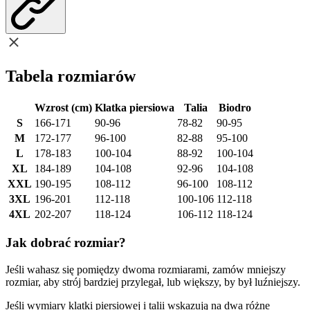
Tabela rozmiarów
Wzrost (cm)
Klatka piersiowa
Talia
Biodro
S
166-171
90-96
78-82
90-95
M
172-177
96-100
82-88
95-100
L
178-183
100-104
88-92
100-104
XL
184-189
104-108
92-96
104-108
XXL
190-195
108-112
96-100
108-112
3XL
196-201
112-118
100-106
112-118
4XL
202-207
118-124
106-112
118-124
Jak dobrać rozmiar?
Jeśli wahasz się pomiędzy dwoma rozmiarami, zamów mniejszy
rozmiar, aby strój bardziej przylegał, lub większy, by był luźniejszy.
Jeśli wymiary klatki piersiowej i talii wskazują na dwa różne