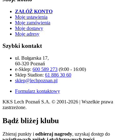
ZAŁÓŻ KONTO
Moje ustawienia
Moje zamówienia
Moje dostawy
Moje adresy
Szybki kontakt
ul. Bułgarska 17,
60-320 Poznań
e-Sklep:
600 589 273
(9:00 - 16:00)
Sklep Stadion:
61 886 30 60
sklep@lechpoznan.pl
Formularz kontaktowy
KKS Lech Poznań S.A.
© 2001-2026 | Wszelkie prawa
zastrzeżone.
Bądź
bliżej klubu
Zbieraj punkty i
odbieraj nagrody
, uzyskaj dostęp do
wyjątkowych zniżek i ekskluzywnych treści
.