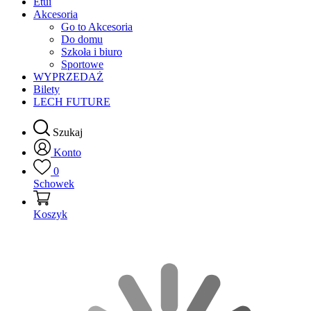
Etui
Akcesoria
Go to Akcesoria
Do domu
Szkoła i biuro
Sportowe
WYPRZEDAŻ
Bilety
LECH FUTURE
Szukaj
Konto
0
Schowek
Koszyk