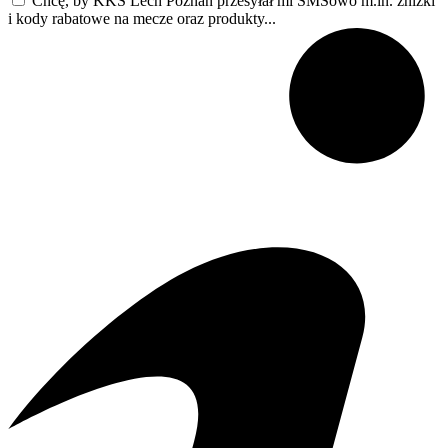
Chcę, by KKS Lech Poznań przesyłał mi SMSowo m.in. zniżki
i kody rabatowe na mecze oraz produkty...