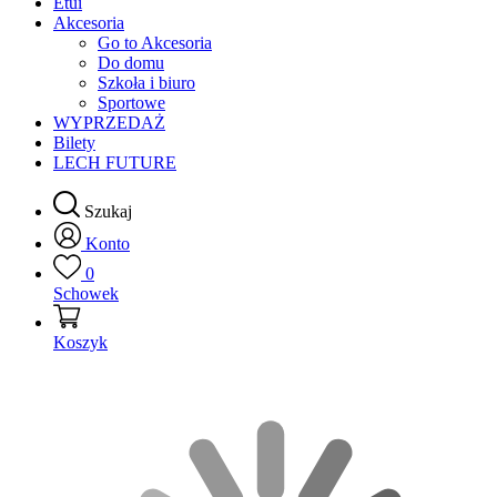
Etui
Akcesoria
Go to Akcesoria
Do domu
Szkoła i biuro
Sportowe
WYPRZEDAŻ
Bilety
LECH FUTURE
Szukaj
Konto
0
Schowek
Koszyk