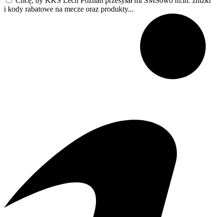
Chcę, by KKS Lech Poznań przesyłał mi SMSowo m.in. zniżki
i kody rabatowe na mecze oraz produkty...