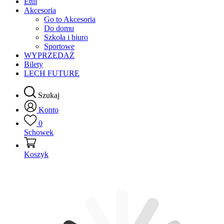
Etui
Akcesoria
Go to Akcesoria
Do domu
Szkoła i biuro
Sportowe
WYPRZEDAŻ
Bilety
LECH FUTURE
Szukaj
Konto
0
Schowek
Koszyk