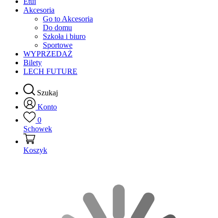
Etui
Akcesoria
Go to Akcesoria
Do domu
Szkoła i biuro
Sportowe
WYPRZEDAŻ
Bilety
LECH FUTURE
Szukaj
Konto
0
Schowek
Koszyk