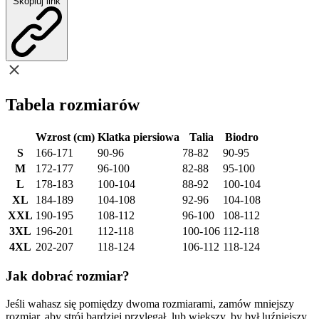
Skopiuj link
Tabela rozmiarów
Wzrost (cm)
Klatka piersiowa
Talia
Biodro
S
166-171
90-96
78-82
90-95
M
172-177
96-100
82-88
95-100
L
178-183
100-104
88-92
100-104
XL
184-189
104-108
92-96
104-108
XXL
190-195
108-112
96-100
108-112
3XL
196-201
112-118
100-106
112-118
4XL
202-207
118-124
106-112
118-124
Jak dobrać rozmiar?
Jeśli wahasz się pomiędzy dwoma rozmiarami, zamów mniejszy
rozmiar, aby strój bardziej przylegał, lub większy, by był luźniejszy.