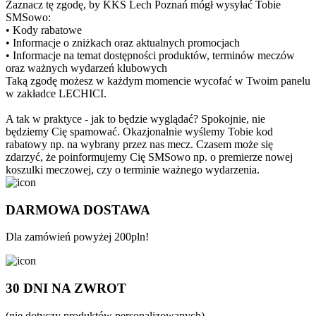
Zaznacz tę zgodę, by KKS Lech Poznań mógł wysyłać Tobie
SMSowo:
• Kody rabatowe
• Informacje o zniżkach oraz aktualnych promocjach
• Informacje na temat dostępności produktów, terminów meczów
oraz ważnych wydarzeń klubowych
Taką zgodę możesz w każdym momencie wycofać w Twoim panelu
w zakładce LECHICI.
A tak w praktyce - jak to będzie wyglądać? Spokojnie, nie
będziemy Cię spamować. Okazjonalnie wyślemy Tobie kod
rabatowy np. na wybrany przez nas mecz. Czasem może się
zdarzyć, że poinformujemy Cię SMSowo np. o premierze nowej
koszulki meczowej, czy o terminie ważnego wydarzenia.
DARMOWA DOSTAWA
Dla zamówień powyżej 200pln!
30 DNI NA ZWROT
(nie dotyczy produktów personalizowanych)