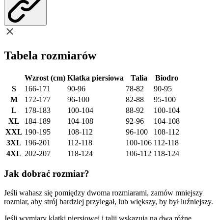
Tabela rozmiarów
Wzrost (cm)
Klatka piersiowa
Talia
Biodro
S
166-171
90-96
78-82
90-95
M
172-177
96-100
82-88
95-100
L
178-183
100-104
88-92
100-104
XL
184-189
104-108
92-96
104-108
XXL
190-195
108-112
96-100
108-112
3XL
196-201
112-118
100-106
112-118
4XL
202-207
118-124
106-112
118-124
Jak dobrać rozmiar?
Jeśli wahasz się pomiędzy dwoma rozmiarami, zamów mniejszy
rozmiar, aby strój bardziej przylegał, lub większy, by był luźniejszy.
Jeśli wymiary klatki piersiowej i talii wskazują na dwa różne