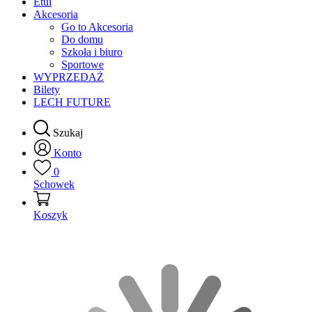
Etui
Akcesoria
Go to Akcesoria
Do domu
Szkoła i biuro
Sportowe
WYPRZEDAŻ
Bilety
LECH FUTURE
Szukaj
Konto
0
Schowek
Koszyk