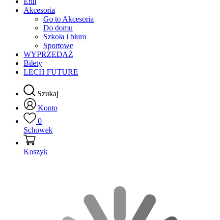
Etui
Akcesoria
Go to Akcesoria
Do domu
Szkoła i biuro
Sportowe
WYPRZEDAŻ
Bilety
LECH FUTURE
Szukaj
Konto
0
Schowek
Koszyk