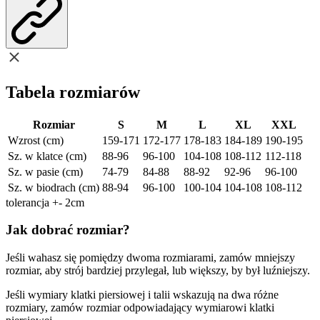
Tabela rozmiarów
Rozmiar
S
M
L
XL
XXL
Wzrost (cm)
159-171
172-177
178-183
184-189
190-195
Sz. w klatce (cm)
88-96
96-100
104-108
108-112
112-118
Sz. w pasie (cm)
74-79
84-88
88-92
92-96
96-100
Sz. w biodrach (cm)
88-94
96-100
100-104
104-108
108-112
tolerancja +- 2cm
Jak dobrać rozmiar?
Jeśli wahasz się pomiędzy dwoma rozmiarami, zamów mniejszy
rozmiar, aby strój bardziej przylegał, lub większy, by był luźniejszy.
Jeśli wymiary klatki piersiowej i talii wskazują na dwa różne
rozmiary, zamów rozmiar odpowiadający wymiarowi klatki