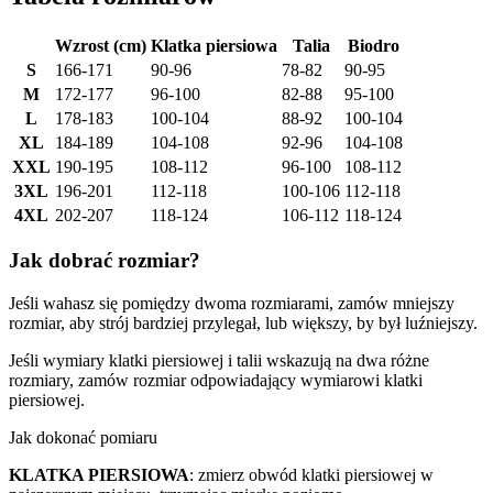
Wzrost (cm)
Klatka piersiowa
Talia
Biodro
S
166-171
90-96
78-82
90-95
M
172-177
96-100
82-88
95-100
L
178-183
100-104
88-92
100-104
XL
184-189
104-108
92-96
104-108
XXL
190-195
108-112
96-100
108-112
3XL
196-201
112-118
100-106
112-118
4XL
202-207
118-124
106-112
118-124
Jak dobrać rozmiar?
Jeśli wahasz się pomiędzy dwoma rozmiarami, zamów mniejszy
rozmiar, aby strój bardziej przylegał, lub większy, by był luźniejszy.
Jeśli wymiary klatki piersiowej i talii wskazują na dwa różne
rozmiary, zamów rozmiar odpowiadający wymiarowi klatki
piersiowej.
Jak dokonać pomiaru
KLATKA PIERSIOWA
: zmierz obwód klatki piersiowej w