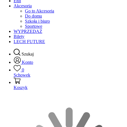
Etui
Akcesoria
Go to Akcesoria
Do domu
Szkoła i biuro
Sportowe
WYPRZEDAŻ
Bilety
LECH FUTURE
Szukaj
Konto
0
Schowek
Koszyk