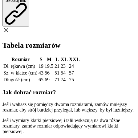
Skopiuj link
Tabela rozmiarów
Rozmiar
S
M
L
XL
XXL
Dł. rękawa (cm)
19
19,5
21
23
24
Sz. w klatce (cm)
43
56
51
54
57
Długość (cm)
65
69
71
74
75
Jak dobrać rozmiar?
Jeśli wahasz się pomiędzy dwoma rozmiarami, zamów mniejszy
rozmiar, aby strój bardziej przylegał, lub większy, by był luźniejszy.
Jeśli wymiary klatki piersiowej i talii wskazują na dwa różne
rozmiary, zamów rozmiar odpowiadający wymiarowi klatki
piersiowej.