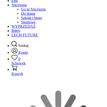
Etui
Akcesoria
Go to Akcesoria
Do domu
Szkoła i biuro
Sportowe
WYPRZEDAŻ
Bilety
LECH FUTURE
Szukaj
Konto
0
Schowek
Koszyk