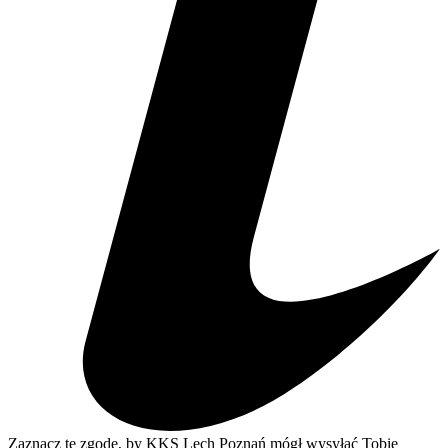
Zaznacz tę zgodę, by KKS Lech Poznań mógł wysyłać Tobie