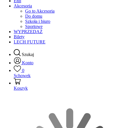
Etui
Akcesoria
Go to Akcesoria
Do domu
Szkoła i biuro
Sportowe
WYPRZEDAŻ
Bilety
LECH FUTURE
Szukaj
Konto
0
Schowek
Koszyk