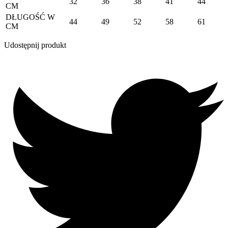
32
36
38
41
44
CM
DŁUGOŚĆ W
44
49
52
58
61
CM
Udostępnij produkt