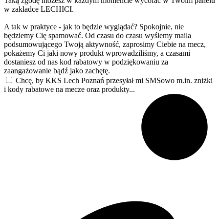
Taką zgodę możesz w każdym momencie wycofać w Twoim panelu
w zakładce LECHICI.
A tak w praktyce - jak to będzie wyglądać? Spokojnie, nie
będziemy Cię spamować. Od czasu do czasu wyślemy maila
podsumowującego Twoją aktywność, zaprosimy Ciebie na mecz,
pokażemy Ci jaki nowy produkt wprowadziliśmy, a czasami
dostaniesz od nas kod rabatowy w podziękowaniu za
zaangażowanie bądź jako zachętę.
Chcę, by KKS Lech Poznań przesyłał mi SMSowo m.in. zniżki
i kody rabatowe na mecze oraz produkty...