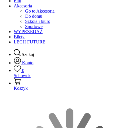
Etui
Akcesoria
Go to Akcesoria
Do domu
Szkoła i biuro
Sportowe
WYPRZEDAŻ
Bilety
LECH FUTURE
Szukaj
Konto
0
Schowek
Koszyk