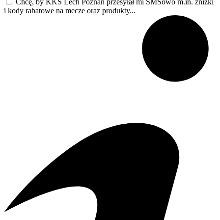
Chcę, by KKS Lech Poznań przesyłał mi SMSowo m.in. zniżki
i kody rabatowe na mecze oraz produkty...