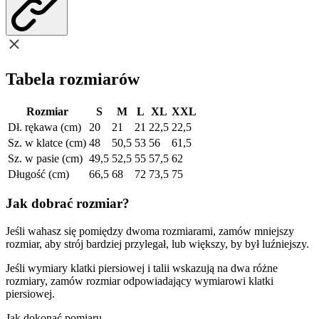
Tabela rozmiarów
Rozmiar
S
M
L
XL
XXL
Dł. rękawa (cm)
20
21
21
22,5
22,5
Sz. w klatce (cm)
48
50,5
53
56
61,5
Sz. w pasie (cm)
49,5
52,5
55
57,5
62
Długość (cm)
66,5
68
72
73,5
75
Jak dobrać rozmiar?
Jeśli wahasz się pomiędzy dwoma rozmiarami, zamów mniejszy
rozmiar, aby strój bardziej przylegał, lub większy, by był luźniejszy.
Jeśli wymiary klatki piersiowej i talii wskazują na dwa różne
rozmiary, zamów rozmiar odpowiadający wymiarowi klatki
piersiowej.
Jak dokonać pomiaru