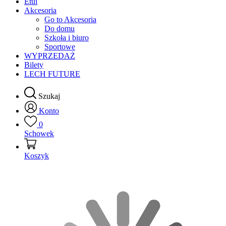
Etui
Akcesoria
Go to Akcesoria
Do domu
Szkoła i biuro
Sportowe
WYPRZEDAŻ
Bilety
LECH FUTURE
Szukaj
Konto
0
Schowek
Koszyk