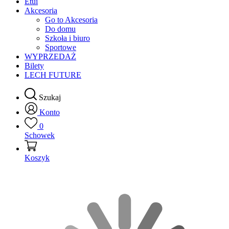
Etui
Akcesoria
Go to Akcesoria
Do domu
Szkoła i biuro
Sportowe
WYPRZEDAŻ
Bilety
LECH FUTURE
Szukaj
Konto
0
Schowek
Koszyk