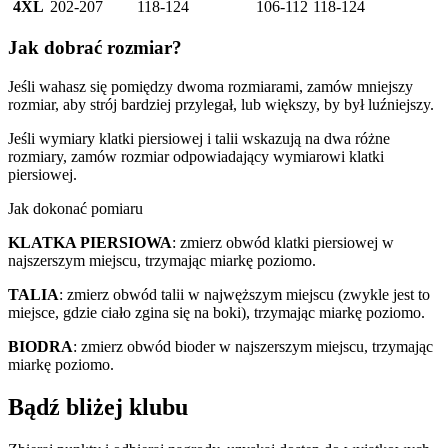
4XL
202-207
118-124
106-112
118-124
Jak dobrać rozmiar?
Jeśli wahasz się pomiędzy dwoma rozmiarami, zamów mniejszy
rozmiar, aby strój bardziej przylegał, lub większy, by był luźniejszy.
Jeśli wymiary klatki piersiowej i talii wskazują na dwa różne
rozmiary, zamów rozmiar odpowiadający wymiarowi klatki
piersiowej.
Jak dokonać pomiaru
KLATKA PIERSIOWA
: zmierz obwód klatki piersiowej w
najszerszym miejscu, trzymając miarkę poziomo.
TALIA
: zmierz obwód talii w najwęższym miejscu (zwykle jest to
miejsce, gdzie ciało zgina się na boki), trzymając miarkę poziomo.
BIODRA
: zmierz obwód bioder w najszerszym miejscu, trzymając
miarkę poziomo.
Bądź bliżej klubu